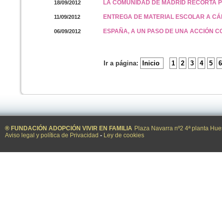
LA COMUNIDAD DE MADRID RECORTA 
18/09/2012
ENTREGA DE MATERIAL ESCOLAR A CÁ
11/09/2012
ESPAÑA, A UN PASO DE UNA ACCIÓN C
06/09/2012
Ir a página:
Inicio
1
2
3
4
5
6
® FUNDACIÓN ADOPCIÓN VIVIR EN FAMILIA
Plaza Navarra nº2 4ª planta Hue
Aviso legal y política de Privacidad
-
Ley de cookies