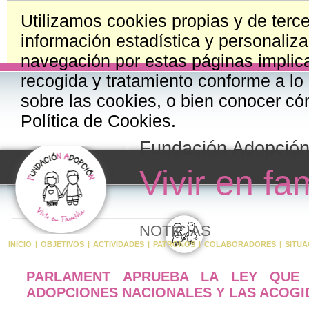
Utilizamos cookies propias y de terce
información estadística y personaliza
navegación por estas páginas implica
recogida y tratamiento conforme a lo
sobre las cookies, o bien conocer có
Política de Cookies.
Fundación Adopció
Vivir en fam
NOTICIAS
INICIO
|
OBJETIVOS
|
ACTIVIDADES
|
PATRONOS
|
COLABORADORES
|
SITUA
PARLAMENT APRUEBA LA LEY QUE 
ADOPCIONES NACIONALES Y LAS ACOGI