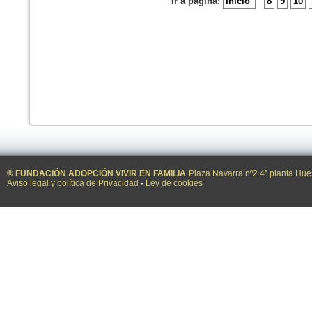
Ir a página:
Inicio
8
9
10
® FUNDACIÓN ADOPCIÓN VIVIR EN FAMILIA
Plaza Navarra nº2 4ª planta Hue
Aviso legal y política de Privacidad
-
Ley de cookies