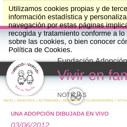
Utilizamos cookies propias y de terce
información estadística y personaliza
navegación por estas páginas implica
recogida y tratamiento conforme a lo
sobre las cookies, o bien conocer có
Política de Cookies.
Fundación Adopció
Vivir en fam
NOTICIAS
INICIO
|
OBJETIVOS
|
ACTIVIDADES
|
PATRONOS
|
COLABORADORES
|
SITUA
UNA ADOPCIÓN DIBUJADA EN VIVO
03/06/2012