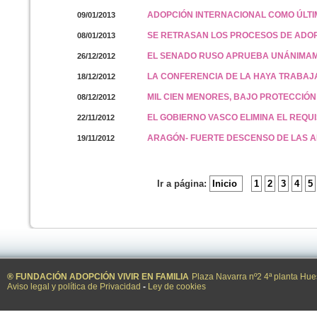
ADOPCIÓN INTERNACIONAL COMO ÚLT
09/01/2013
SE RETRASAN LOS PROCESOS DE ADO
08/01/2013
EL SENADO RUSO APRUEBA UNÁNIMAME
26/12/2012
LA CONFERENCIA DE LA HAYA TRABAJ
18/12/2012
MIL CIEN MENORES, BAJO PROTECCIÓ
08/12/2012
EL GOBIERNO VASCO ELIMINA EL REQU
22/11/2012
ARAGÓN- FUERTE DESCENSO DE LAS 
19/11/2012
Ir a página:
Inicio
1
2
3
4
5
® FUNDACIÓN ADOPCIÓN VIVIR EN FAMILIA
Plaza Navarra nº2 4ª planta Hue
Aviso legal y política de Privacidad
-
Ley de cookies