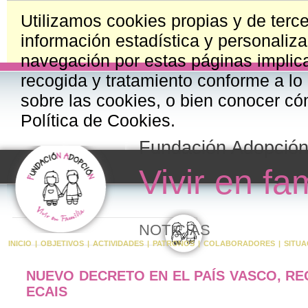
Utilizamos cookies propias y de terce
información estadística y personaliza
navegación por estas páginas implica
recogida y tratamiento conforme a lo
sobre las cookies, o bien conocer có
Política de Cookies.
Fundación Adopció
Vivir en fam
NOTICIAS
INICIO
|
OBJETIVOS
|
ACTIVIDADES
|
PATRONOS
|
COLABORADORES
|
SITUA
NUEVO DECRETO EN EL PAÍS VASCO, R
ECAIS