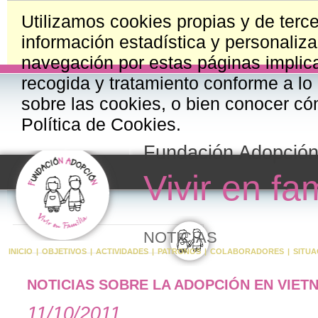
Utilizamos cookies propias y de terce
información estadística y personaliza
navegación por estas páginas implica
recogida y tratamiento conforme a lo
sobre las cookies, o bien conocer có
Política de Cookies.
Fundación Adopció
Vivir en fam
NOTICIAS
INICIO
|
OBJETIVOS
|
ACTIVIDADES
|
PATRONOS
|
COLABORADORES
|
SITUA
NOTICIAS SOBRE LA ADOPCIÓN EN VIET
11/10/2011