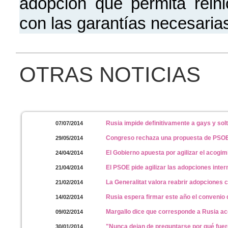
adopción que permita reini
con las garantías necesaria
OTRAS NOTICIAS
Rusia impide definitivamente a gays y sol
07/07/2014
Congreso rechaza una propuesta de PSOE
29/05/2014
El Gobierno apuesta por agilizar el acogi
24/04/2014
El PSOE pide agilizar las adopciones inte
21/04/2014
La Generalitat valora reabrir adopciones 
21/02/2014
Rusia espera firmar este año el convenio
14/02/2014
Margallo dice que corresponde a Rusia ac
09/02/2014
"Nunca dejan de preguntarse por qué fu
30/01/2014