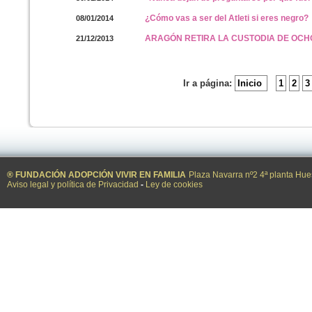
¿Cómo vas a ser del Atleti si eres negro?
08/01/2014
ARAGÓN RETIRA LA CUSTODIA DE OCH
21/12/2013
Ir a página:
Inicio
1
2
3
® FUNDACIÓN ADOPCIÓN VIVIR EN FAMILIA
Plaza Navarra nº2 4ª planta Hue
Aviso legal y política de Privacidad
-
Ley de cookies