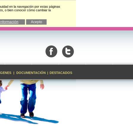
inuidad en la navegación por estas páginas
ies, o bien conocer cómo cambiar la
información
Acepto
ÁGENES
|
DOCUMENTACIÓN
|
DESTACADOS