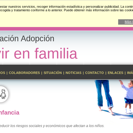
estar nuestros servicios, recoger información estadística y personalizar publicidad. La cont
recogida y tratamiento conforme a lo anterior. Puede obtener más información sobre las cook
Más 
ación Adopción
ir en familia
NOS
|
COLABORADORES
|
SITUACIÓN
|
NOTICIAS
|
CONTACTO
|
ENLACES
|
IM
nfancia
educir los riesgos sociales y económicos que afectan a los niños.