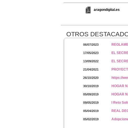
aragondigital.es
OTROS DESTACAD
REGLAME
06/07/2023
EL SECR
17/05/2023
EL SECR
13/09/2022
PROYECTO
21/04/2021
https://w
26/10/2020
HOGAR N
30/10/2019
HOGAR N
05/09/2019
I Reto So
09/05/2019
REAL DEC
05/04/2019
Adopciones
05/02/2019